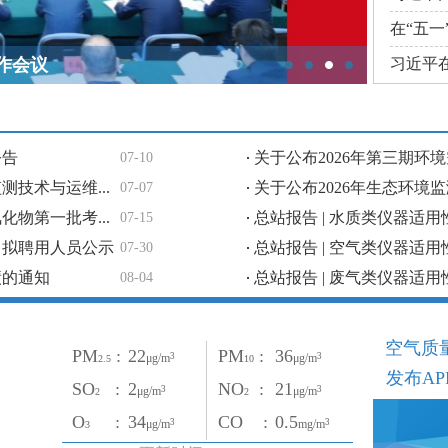
在“五一
作会议
习近平在
.
公告
关于公布2026年第三期环境
07-10
.
技术与运维...
关于公布2026年生态环境监
07-07
.
物第一批考...
总站报告 | 水质类仪器适用性
07-15
.
）拟聘用人员公示
总站报告 | 空气类仪器适用性
07-30
.
绩的通知
总站报告 | 废气类仪器适用性
08-04
空气质
PM
:
22
PM
:
36
μg/m
3
μg/m
3
2.5
10
发布AP
SO
:
2
NO
:
21
μg/m
3
μg/m
3
2
2
O
:
34
CO :
0.5
μg/m
3
mg/m
3
3