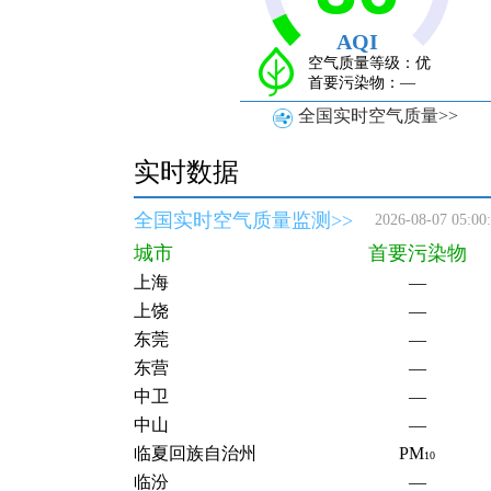
空气质量等级：
优
首要污染物：
—
全国实时空气质量>>
七台河
—
实时数据
三亚
—
三明
—
全国实时空气质量监测>>
2026-08-07 05:00
三门峡
—
城市
首要污染物
上海
—
上饶
—
东莞
—
东营
—
中卫
—
中山
—
临夏回族自治州
PM
10
临汾
—
临沂
—