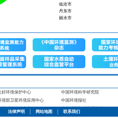
优
兆河入湖口渡口
13
丹东市
优
北闸渡口
37
丽水市
优
靠近大坝
13
丽江市
良
西半湖湖心
69
乌兰察布市
优
双桥河入湖口
33
乌海市
优
东西梁山
30
乌鲁木齐市
优
沫河口
20
乐山市
优
蚌埠固镇
32
九江市
优
花亭湖坝前
26
云浮市
优
篁墩
29
五家渠市
优
水口
17
亳州市
优
襄河大桥
48
伊春市
优
芦岭桥
36
伊犁哈萨克自治州
友好环境保护中心
中国环境科学研究院
优
五里闸
31
佛山市
环境部卫星环境应用中心
中国环境报社
优
白洋淀渡口
35
佳木斯市
优
泾南交界
29
保护对外合作中心
保定市
生态环境部环境规划院
法律声明
网站地图
联系我们
优
闽清雄江
18
保山市