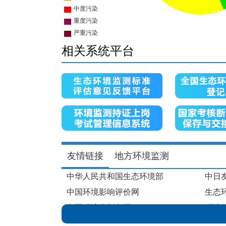
保山
—
信阳
—
儋州
—
克孜勒苏柯尔克孜自治州
PM
相关系统平台
10
克拉玛依
—
六安
—
六盘水
—
兰州
—
兴安盟
—
内江
—
凉山彝族自治州
—
包头
—
友情链接
地方环境监测
北京
—
中华人民共和国生态环境部
中日
北海
—
中国环境影响评价网
生态
十堰
—
南京
—
中国环境出版集团
环境
南充
—
中国环境保护产业协会