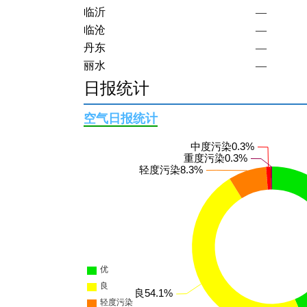
临沧
—
丹东
—
丽水
—
丽江
—
日报统计
乌兰察布
—
乌海
—
空气日报统计
乌鲁木齐
—
乐山
—
九江
—
云浮
—
五家渠
—
亳州
PM
2.5
伊春
—
伊犁哈萨克自治州
—
佛山
—
佳木斯
—
保定
—