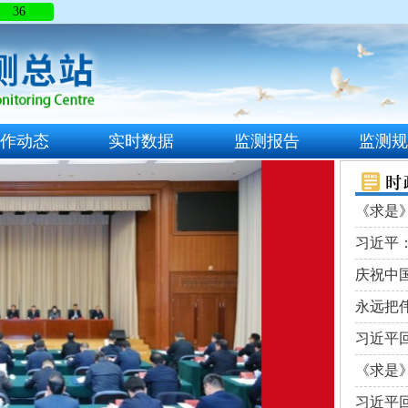
36
作动态
实时数据
监测报告
监测
《求是》
习近平：
庆祝中国
永远把伟
习近平回
《求是》
习近平回