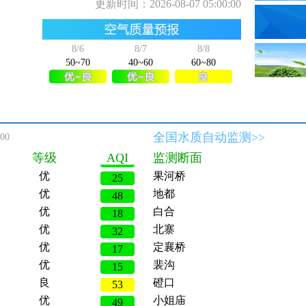
更新时间：
2026-08-07 05:00:00
8/6
8/7
8/8
50~70
40~60
60~80
优
罗庄
17
优
清河闸
10
优
于桥水库库中心
18
全国水质自动监测>>
:00
优
尔王庄泵站
48
等级
AQI
监测断面
优
果河桥
25
优
地都
48
优
白合
18
优
北寨
32
优
定襄桥
17
优
裴沟
15
良
磴口
53
优
小姐庙
49
优
女儿河入河口