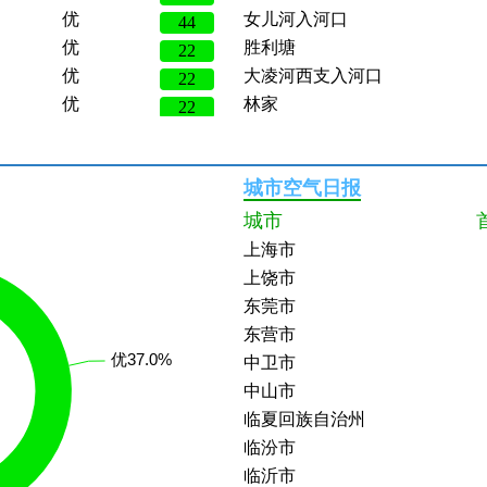
44
优
胜利塘
22
优
大凌河西支入河口
22
优
林家
22
优
鸠谷
20
七台河市
优
查哈阳乡
36
三亚市
优
呼玛河口内
27
三明市
城市空气日报
优
三甲港
33
三门峡市
城市
优
胥湖心
30
上海市
优
艾山西大桥
30
上饶市
优
落蓬湾
40
东莞市
优
九号桥
26
东营市
良
江边闸
88
中卫市
优
辛丰镇
17
中山市
优
千岛湖大坝前
34
临夏回族自治州
优
桐君山
30
临汾市
优
台口
14
临沂市
优
长潭水库坝口
48
临沧市