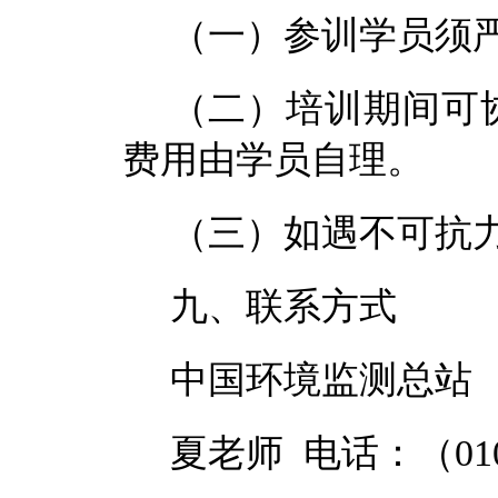
（一）参训学员须
（
二
）
培训期间
可
费
用
由学员
自理
。
（
三
）如遇不可抗
九、联系方式
中国环境监测总站
夏
老师
电话
：（
01