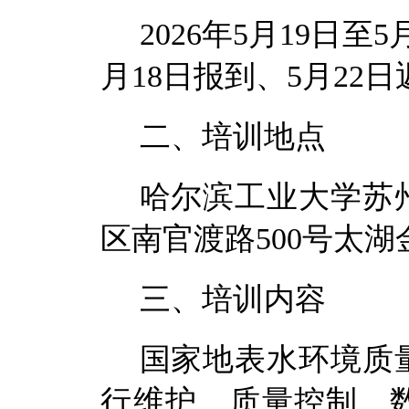
202
6
年
5
月
19
日至
5
月
18
日报到
、
5
月
22
日
二、培训地点
哈尔滨工业大学苏
区南官渡路
500
号太湖
三、培训内容
国家地表水环境质
行维护、质量控制、