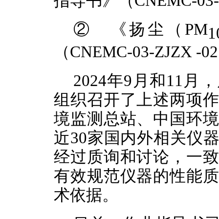
指导书
》（
CNEMC-03-
②
《
扬尘（
PM
1
（
CNEMC-03-ZJZX -0
2
202
4
年
9
月
和
11
月
，
组织召开了上述
两
项
境监测总站、中国环
近
30
家国内外相关仪
经过质询和讨论，一
有效规范
仪器的性能
术依据。